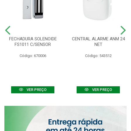
FECHADURA SOLENOIDE
CENTRAL ALARME ANM 24
FS1011 C/SENSOR
NET
Código: 670006
Código: 543512
VER PREÇO
VER PREÇO