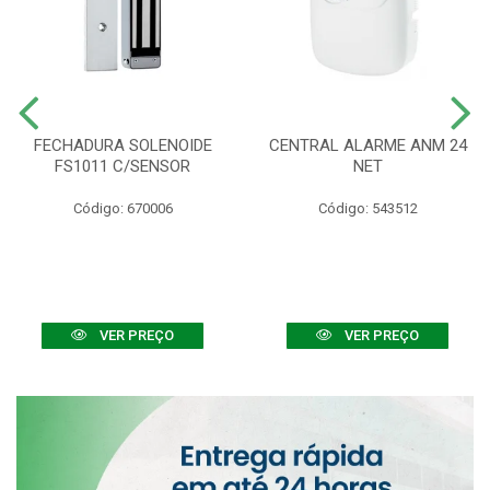
FECHADURA SOLENOIDE
CENTRAL ALARME ANM 24
FS1011 C/SENSOR
NET
Código: 670006
Código: 543512
VER PREÇO
VER PREÇO