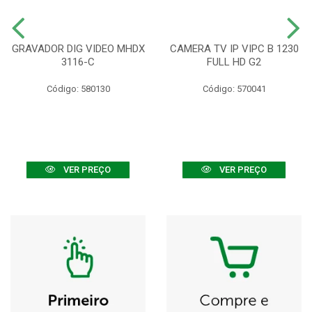
GRAVADOR DIG VIDEO MHDX
CAMERA TV IP VIPC B 1230
3116-C
FULL HD G2
Código: 580130
Código: 570041
VER PREÇO
VER PREÇO