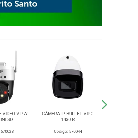
E VIDEO VIPW
CÂMERA IP BULLET VIPC
GRAVADOR 
INI SD
1430 B
MHDX 3
 570028
Código: 570044
Código: