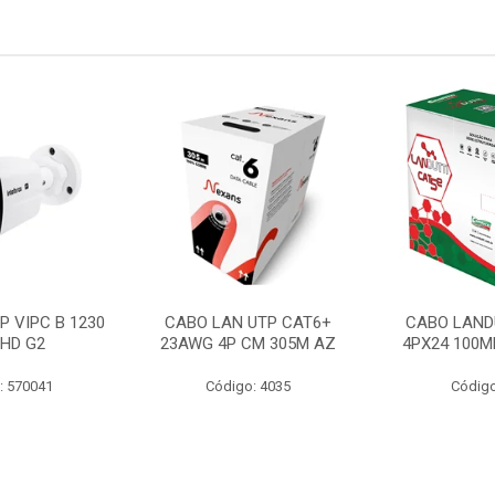
P VIPC B 1230
CABO LAN UTP CAT6+
CABO LAND
 HD G2
23AWG 4P CM 305M AZ
4PX24 100M
: 570041
Código: 4035
Código