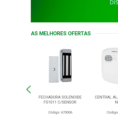
AS MELHORES OFERTAS
DOR ACESSO
FECHADURA SOLENOIDE
CENTRAL AL
 5531 MF EX
FS1011 C/SENSOR
N
: 900018
Código: 670006
Código