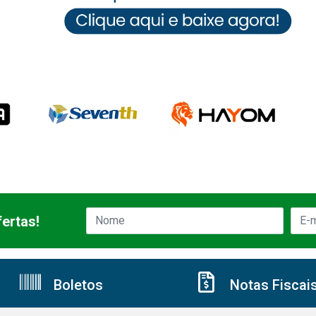
ertas!
Boletos
Notas Fiscai