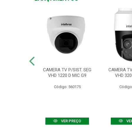
TV VHD 3520 D
CAMERA TV P/SIST. SEG
CAMERA TV 
 COLOR+
VHD 1220 D MIC G9
VHD 320
: 560108
Código: 560175
Código
R PREÇO
VER PREÇO
VE