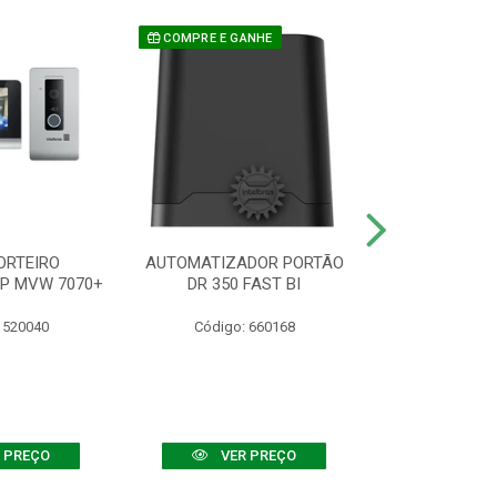
COMPRE E GANHE
ORTEIRO
AUTOMATIZADOR PORTÃO
SENSOR ATIVO
IP MVW 7070+
DR 350 FAST BI
 520040
Código: 660168
Código:
 PREÇO
VER PREÇO
VER