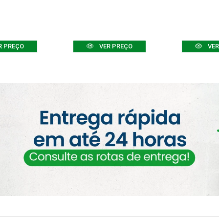
R PREÇO
VER PREÇO
VER