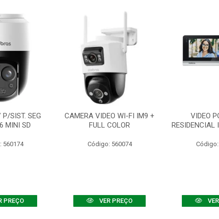
P/SIST. SEG
CAMERA VIDEO WI-FI IM9 +
VIDEO P
6 MINI SD
FULL COLOR
RESIDENCIAL 
: 560174
Código: 560074
Código:
R PREÇO
VER PREÇO
VER