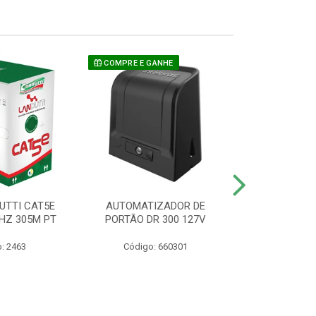
COMPRE E GANHE
UTTI CAT5E
AUTOMATIZADOR DE
CAMERA P/ S
HZ 305M PT
PORTÃO DR 300 127V
1220 BU
: 2463
Código: 660301
Código: