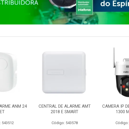
ARME ANM 24
CENTRAL DE ALARME AMT
CAMERA IP D
ET
2018 E SMART
1300 M
: 543512
Código: 543578
Código: