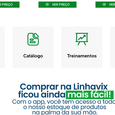
R PREÇO
VER PREÇO
VER