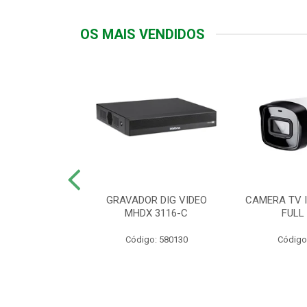
OS MAIS VENDIDOS
TTIV 600VA-
GRAVADOR DIG VIDEO
CAMERA TV I
20V
MHDX 3116-C
FULL
: 822200
Código: 580130
Código