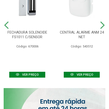
FECHADURA SOLENOIDE
CENTRAL ALARME ANM 24
FS1011 C/SENSOR
NET
Código: 670006
Código: 543512
VER PREÇO
VER PREÇO