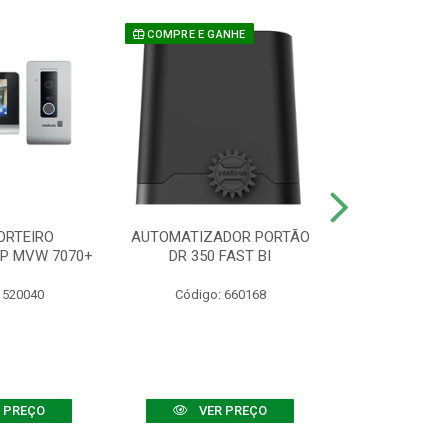
COMPRE E GANHE
ORTEIRO
AUTOMATIZADOR PORTÃO
SENSOR ATIVO
IP MVW 7070+
DR 350 FAST BI
 520040
Código: 660168
Código:
 PREÇO
VER PREÇO
VER