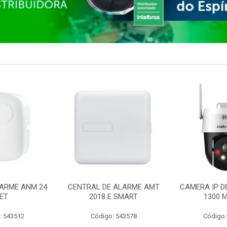
ARME ANM 24
CENTRAL DE ALARME AMT
CAMERA IP D
ET
2018 E SMART
1300 M
: 543512
Código: 543578
Código: