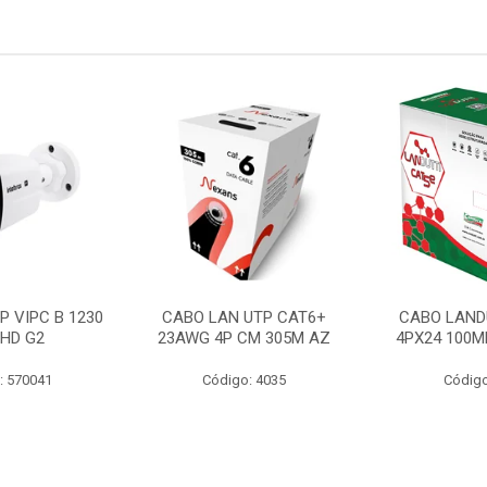
P VIPC B 1230
CABO LAN UTP CAT6+
CABO LAND
 HD G2
23AWG 4P CM 305M AZ
4PX24 100M
: 570041
Código: 4035
Código