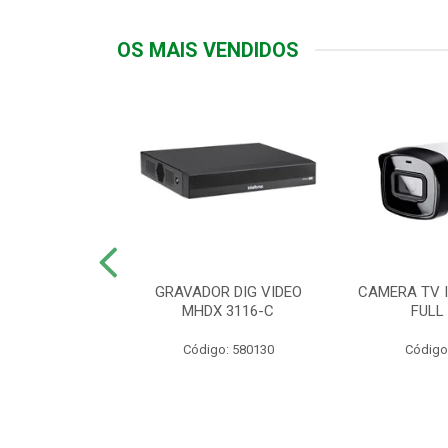
OS MAIS VENDIDOS
TTIV 600VA-
GRAVADOR DIG VIDEO
CAMERA TV I
20V
MHDX 3116-C
FULL
: 822200
Código: 580130
Código