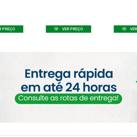
R PREÇO
VER PREÇO
VER