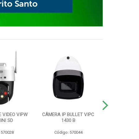
E VIDEO VIPW
CÂMERA IP BULLET VIPC
GRAVADOR 
INI SD
1430 B
MHDX 3
 570028
Código: 570044
Código: