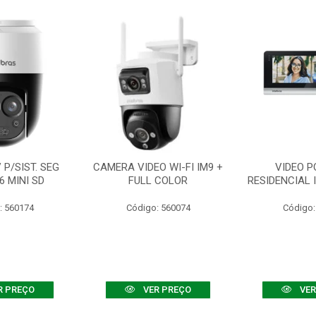
P/SIST. SEG
CAMERA VIDEO WI-FI IM9 +
VIDEO P
6 MINI SD
FULL COLOR
RESIDENCIAL 
: 560174
Código: 560074
Código:
R PREÇO
VER PREÇO
VER