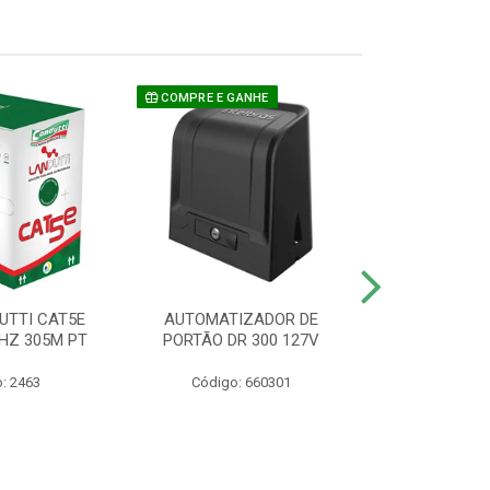
COMPRE E GANHE
UTTI CAT5E
AUTOMATIZADOR DE
CAMERA P/ S
HZ 305M PT
PORTÃO DR 300 127V
1220 BU
: 2463
Código: 660301
Código: