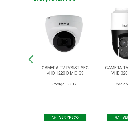
TV VHD 3520 D
CAMERA TV P/SIST. SEG
CAMERA TV 
 COLOR+
VHD 1220 D MIC G9
VHD 320
: 560108
Código: 560175
Código
R PREÇO
VER PREÇO
VE