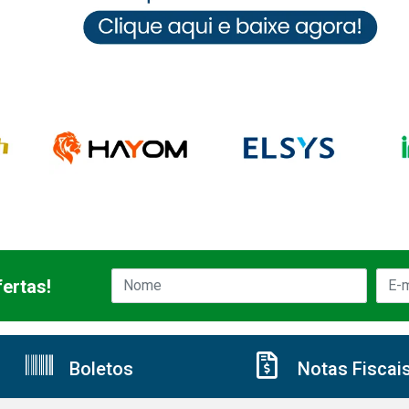
ertas!
Boletos
Notas Fiscai