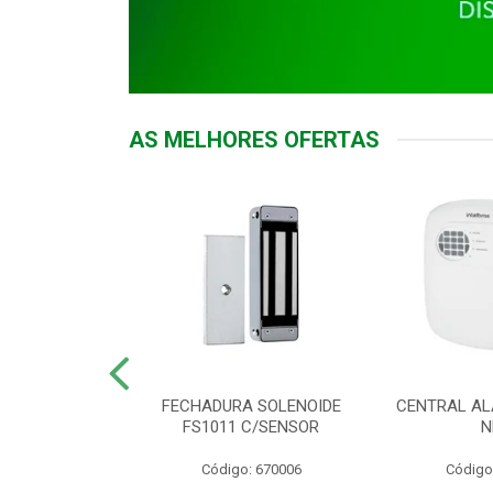
AS MELHORES OFERTAS
DOR ACESSO
FECHADURA SOLENOIDE
CENTRAL AL
 5531 MF EX
FS1011 C/SENSOR
N
: 900018
Código: 670006
Código