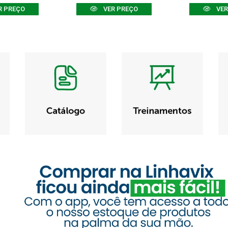
R PREÇO
VER PREÇO
VER