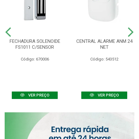
FECHADURA SOLENOIDE
CENTRAL ALARME ANM 24
FS1011 C/SENSOR
NET
Código: 670006
Código: 543512
VER PREÇO
VER PREÇO