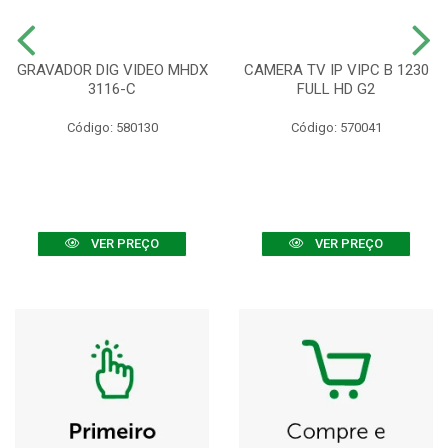
GRAVADOR DIG VIDEO MHDX
CAMERA TV IP VIPC B 1230
3116-C
FULL HD G2
Código: 580130
Código: 570041
VER PREÇO
VER PREÇO