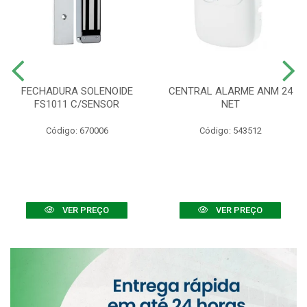
FECHADURA SOLENOIDE
CENTRAL ALARME ANM 24
FS1011 C/SENSOR
NET
Código: 670006
Código: 543512
VER PREÇO
VER PREÇO