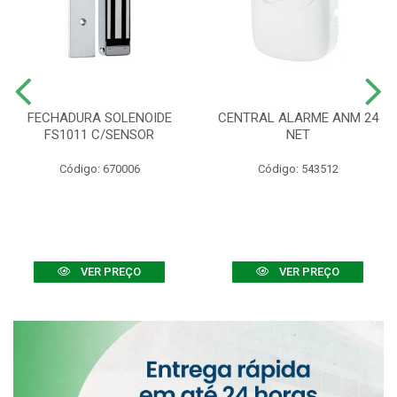
FECHADURA SOLENOIDE
CENTRAL ALARME ANM 24
FS1011 C/SENSOR
NET
Código: 670006
Código: 543512
VER PREÇO
VER PREÇO