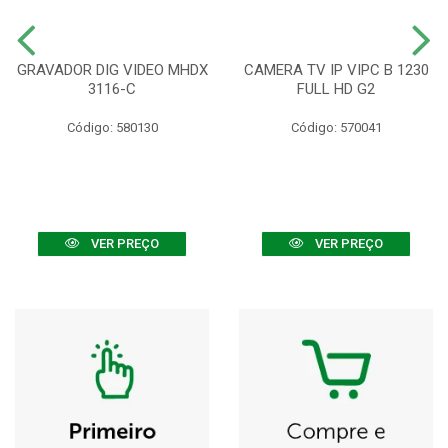
GRAVADOR DIG VIDEO MHDX
CAMERA TV IP VIPC B 1230
3116-C
FULL HD G2
Código: 580130
Código: 570041
VER PREÇO
VER PREÇO