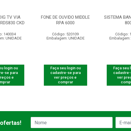
DIG TV VIA
FONE DE OUVIDO MIDDLE
SISTEMA BAN
 RDS830 CKD
RPA 6000
80
o: 140034
Código: 520109
Código: 
em: UNIDADE
Embalagem: UNIDADE
Embalagem:
u login ou
Faça seu login ou
Faça seu 
re-se para
cadastre-se para
cadastre-
preços e
ver preços e
ver pre
mprar
comprar
comp
ofertas!