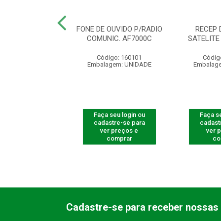
TIDORA RADIO
FONE DE OUVIDO P/RADIO
RECEP 
CIAS REP 25 UHF
COMUNIC. AF7000C
SATELITE
digo: 160047
Código: 160101
Códig
agem: UNIDADE
Embalagem: UNIDADE
Embalag
 seu login ou
Faça seu login ou
Faça se
astre-se para
cadastre-se para
cadast
er preços e
ver preços e
ver 
comprar
comprar
co
Cadastre-se para receber nossas 