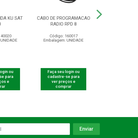
DA KU SAT
CABO DE PROGRAMACAO
REPETIDORA 
0
RADIO RPD 8
FREQUENCIAS RE
140020
Código: 160017
Código: 160
 UNIDADE
Embalagem: UNIDADE
Embalagem: U
login ou
Faça seu login ou
Faça seu log
se para
cadastre-se para
cadastre-se 
ços e
ver preços e
ver preços
rar
comprar
comprar