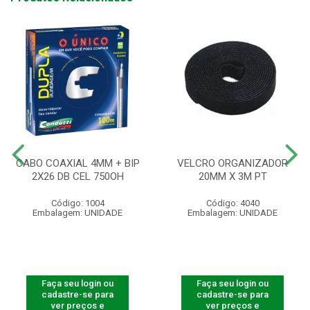
CABO COAXIAL 4MM + BIP
VELCRO ORGANIZADOR
2X26 DB CEL 750OH
20MM X 3M PT
Código: 1004
Código: 4040
Embalagem: UNIDADE
Embalagem: UNIDADE
Faça seu login ou
Faça seu login ou
cadastre-se para
cadastre-se para
ver preços e
ver preços e