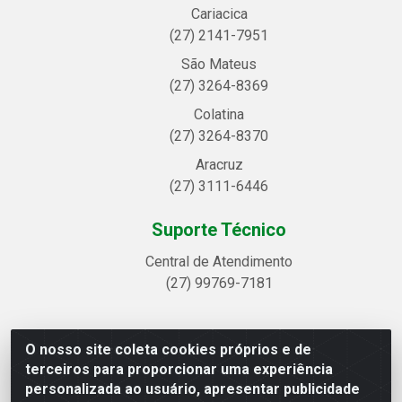
Cariacica
(27) 2141-7951
São Mateus
(27) 3264-8369
Colatina
(27) 3264-8370
Aracruz
(27) 3111-6446
Suporte Técnico
Central de Atendimento
(27) 99769-7181
O nosso site coleta cookies próprios e de
Linhavix Distribuidora LTDA - Avenida Alegre, 2521 -
terceiros para proporcionar uma experiência
Quadra314 Lote 05 e 07 - Shell, Linhares/ES - CEP
personalizada ao usuário, apresentar publicidade
29.901-605 - CNPJ 20.857.514/0001-75