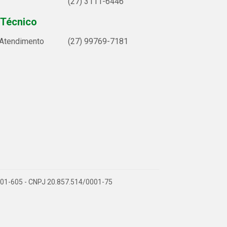
(27) 3111-6446
 Técnico
 Atendimento
(27) 99769-7181
9.901-605 - CNPJ 20.857.514/0001-75