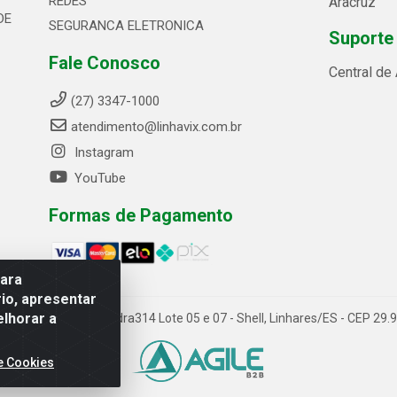
REDES
Aracruz
DE
SEGURANCA ELETRONICA
Suporte
Fale Conosco
Central de
(27) 3347-1000
atendimento@linhavix.com.br
Instagram
YouTube
Formas de Pagamento
para
io, apresentar
elhorar a
ida Alegre, 2521 - Quadra314 Lote 05 e 07 - Shell, Linhares/ES - CEP 2
e Cookies