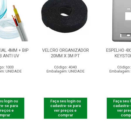
IAL 4MM + BIP
VELCRO ORGANIZADOR
ESPELHO 4X
B ANTI UV
20MM X 3M PT
KEYSTO
go: 1003
Código: 4040
Código:
em: UNIDADE
Embalagem: UNIDADE
Embalagem:
u login ou
Faça seu login ou
Faça seu 
re-se para
cadastre-se para
cadastre-
preços e
ver preços e
ver pre
mprar
comprar
comp