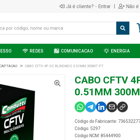
|
Já é cliente? - Entrar
Não é 
CESSO
REDES
COMUNICACAO
ENERGIA
 CAPTACAO
CABO CFTV 4P DC BLINDADO 0.51MM 300MT PT
CABO CFTV 4
0.51MM 300M
Código do Fabricante: 73653227
Código: 5297
Código NCM: 85444900