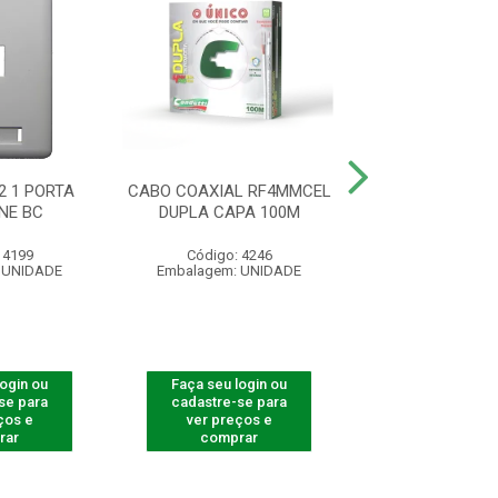
2 1 PORTA
CABO COAXIAL RF4MMCEL
ESPELHO 4X2 2
NE BC
DUPLA CAPA 100M
KEYSTONE
 4199
Código: 4246
Código: 41
 UNIDADE
Embalagem: UNIDADE
Embalagem: U
login ou
Faça seu login ou
Faça seu log
se para
cadastre-se para
cadastre-se 
ços e
ver preços e
ver preços
rar
comprar
comprar