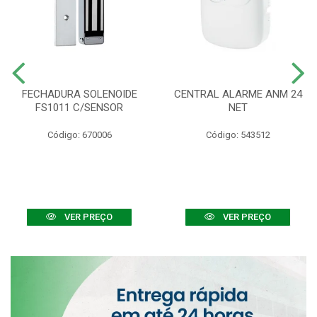
FECHADURA SOLENOIDE
CENTRAL ALARME ANM 24
FS1011 C/SENSOR
NET
Código: 670006
Código: 543512
VER PREÇO
VER PREÇO