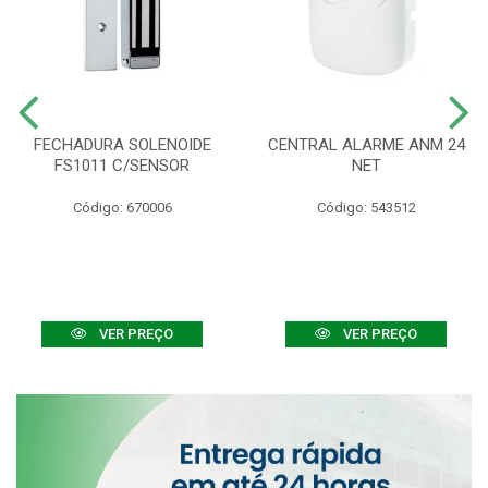
FECHADURA SOLENOIDE
CENTRAL ALARME ANM 24
FS1011 C/SENSOR
NET
Código: 670006
Código: 543512
VER PREÇO
VER PREÇO