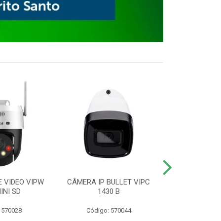
E VIDEO VIPW
CÂMERA IP BULLET VIPC
GRAVADOR 
INI SD
1430 B
MHDX 3
 570028
Código: 570044
Código: