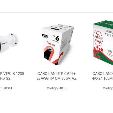
P VIPC B 1230
CABO LAN UTP CAT6+
CABO LAND
 HD G2
23AWG 4P CM 305M AZ
4PX24 100M
: 570041
Código: 4035
Código