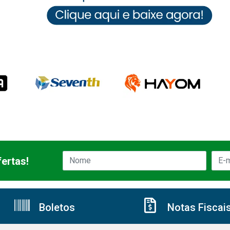
ertas!
Boletos
Notas Fiscai