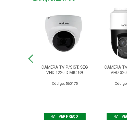
TV VHD 3520 D
CAMERA TV P/SIST. SEG
CAMERA TV 
 COLOR+
VHD 1220 D MIC G9
VHD 320
: 560108
Código: 560175
Código
R PREÇO
VER PREÇO
VE