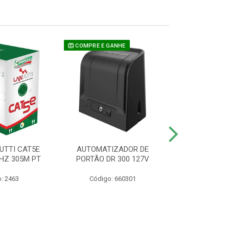
COMPRE E GANHE
UTTI CAT5E
AUTOMATIZADOR DE
CAMERA P/ S
HZ 305M PT
PORTÃO DR 300 127V
1220 BU
: 2463
Código: 660301
Código: