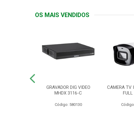
OS MAIS VENDIDOS
TTIV 600VA-
GRAVADOR DIG VIDEO
CAMERA TV I
20V
MHDX 3116-C
FULL
: 822200
Código: 580130
Código