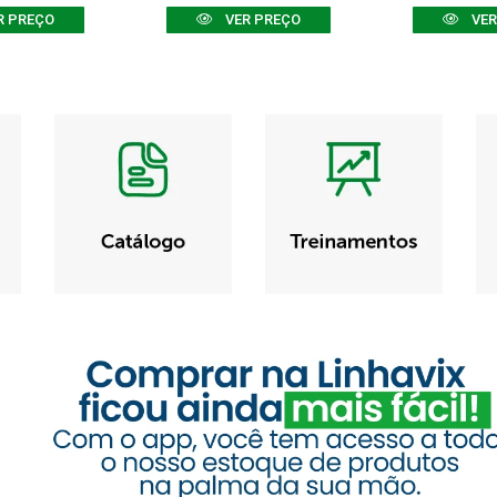
R PREÇO
VER PREÇO
VER