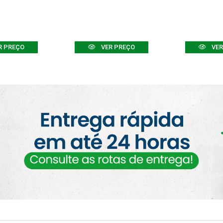
R PREÇO
VER PREÇO
VER