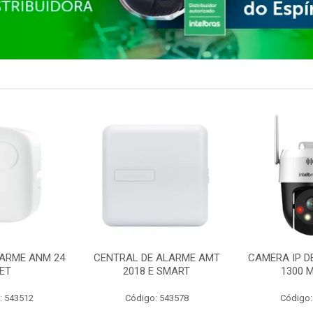
ARME ANM 24
CENTRAL DE ALARME AMT
CAMERA IP D
ET
2018 E SMART
1300 M
: 543512
Código: 543578
Código: