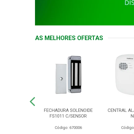
AS MELHORES OFERTAS
DOR ACESSO
FECHADURA SOLENOIDE
CENTRAL AL
 5531 MF EX
FS1011 C/SENSOR
N
: 900018
Código: 670006
Código