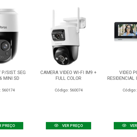
P/SIST. SEG
CAMERA VIDEO WI-FI IM9 +
VIDEO P
6 MINI SD
FULL COLOR
RESIDENCIAL 
: 560174
Código: 560074
Código:
R PREÇO
VER PREÇO
VER