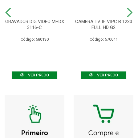
GRAVADOR DIG VIDEO MHDX
CAMERA TV IP VIPC B 1230
3116-C
FULL HD G2
Código: 580130
Código: 570041
VER PREÇO
VER PREÇO