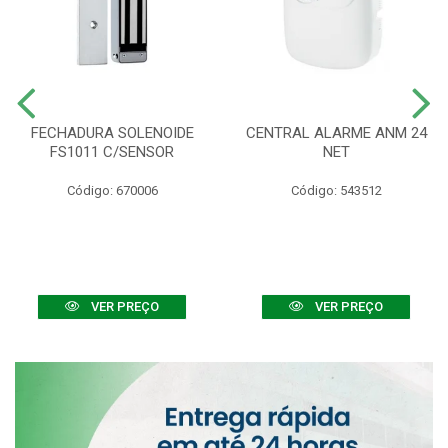
FECHADURA SOLENOIDE
CENTRAL ALARME ANM 24
FS1011 C/SENSOR
NET
Código: 670006
Código: 543512
VER PREÇO
VER PREÇO