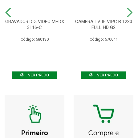
GRAVADOR DIG VIDEO MHDX
CAMERA TV IP VIPC B 1230
3116-C
FULL HD G2
Código: 580130
Código: 570041
VER PREÇO
VER PREÇO