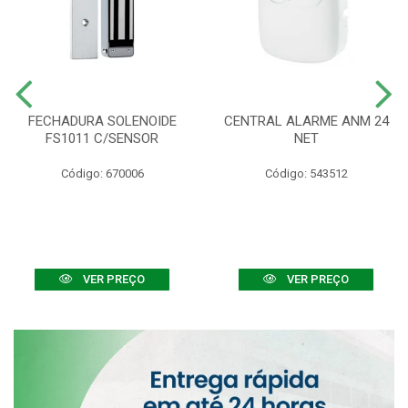
FECHADURA SOLENOIDE
CENTRAL ALARME ANM 24
FS1011 C/SENSOR
NET
Código: 670006
Código: 543512
VER PREÇO
VER PREÇO