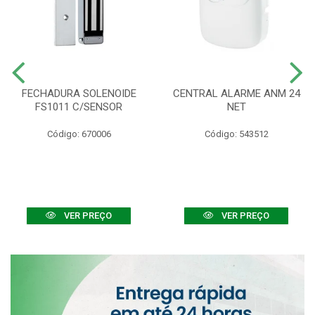
FECHADURA SOLENOIDE
CENTRAL ALARME ANM 24
FS1011 C/SENSOR
NET
Código: 670006
Código: 543512
VER PREÇO
VER PREÇO