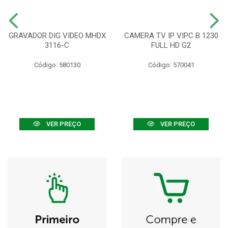
GRAVADOR DIG VIDEO MHDX
CAMERA TV IP VIPC B 1230
3116-C
FULL HD G2
Código: 580130
Código: 570041
VER PREÇO
VER PREÇO