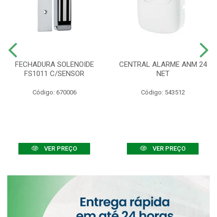
FECHADURA SOLENOIDE
CENTRAL ALARME ANM 24
FS1011 C/SENSOR
NET
Código: 670006
Código: 543512
VER PREÇO
VER PREÇO