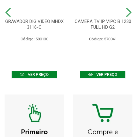
GRAVADOR DIG VIDEO MHDX
CAMERA TV IP VIPC B 1230
3116-C
FULL HD G2
Código: 580130
Código: 570041
VER PREÇO
VER PREÇO