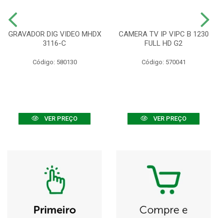
GRAVADOR DIG VIDEO MHDX
CAMERA TV IP VIPC B 1230
3116-C
FULL HD G2
Código: 580130
Código: 570041
VER PREÇO
VER PREÇO