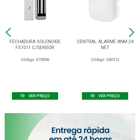
FECHADURA SOLENOIDE
CENTRAL ALARME ANM 24
FS1011 C/SENSOR
NET
Código: 670006
Código: 543512
VER PREÇO
VER PREÇO