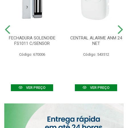
FECHADURA SOLENOIDE
CENTRAL ALARME ANM 24
FS1011 C/SENSOR
NET
Código: 670006
Código: 543512
VER PREÇO
VER PREÇO