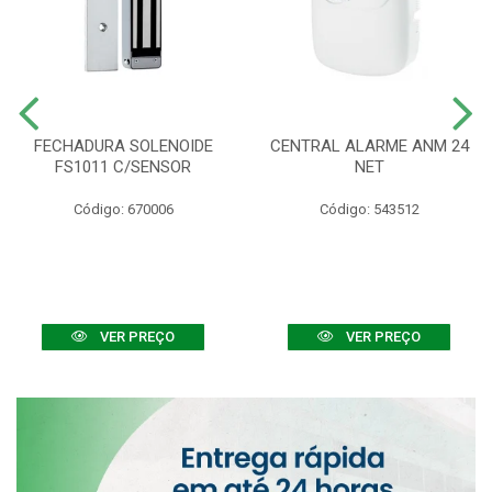
FECHADURA SOLENOIDE
CENTRAL ALARME ANM 24
FS1011 C/SENSOR
NET
Código: 670006
Código: 543512
VER PREÇO
VER PREÇO