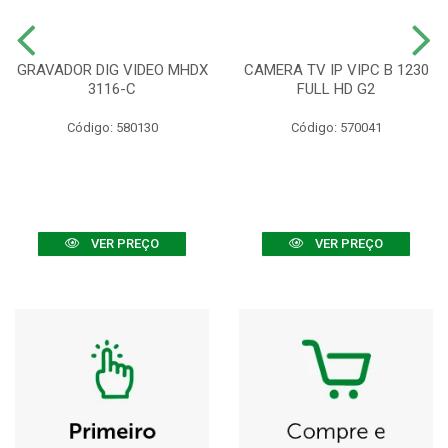
GRAVADOR DIG VIDEO MHDX
CAMERA TV IP VIPC B 1230
3116-C
FULL HD G2
Código: 580130
Código: 570041
VER PREÇO
VER PREÇO