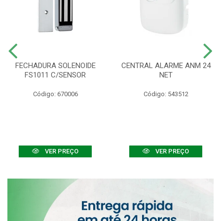
FECHADURA SOLENOIDE
CENTRAL ALARME ANM 24
FS1011 C/SENSOR
NET
Código: 670006
Código: 543512
VER PREÇO
VER PREÇO