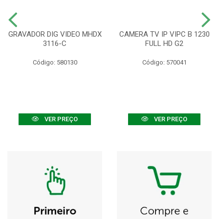
GRAVADOR DIG VIDEO MHDX
CAMERA TV IP VIPC B 1230
3116-C
FULL HD G2
Código: 580130
Código: 570041
VER PREÇO
VER PREÇO