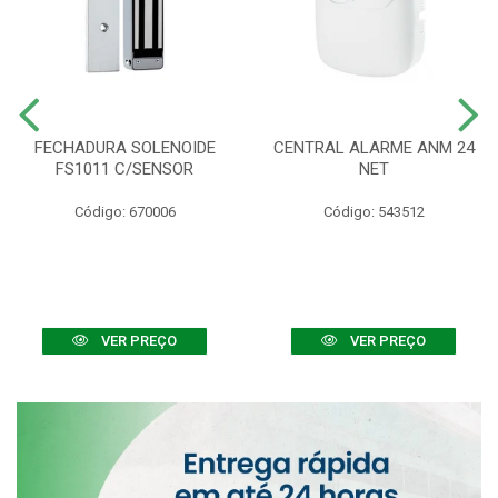
FECHADURA SOLENOIDE
CENTRAL ALARME ANM 24
FS1011 C/SENSOR
NET
Código: 670006
Código: 543512
VER PREÇO
VER PREÇO