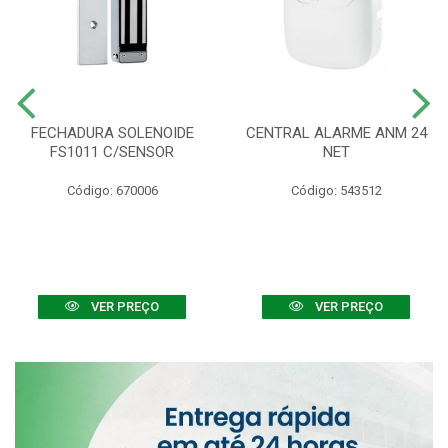
FECHADURA SOLENOIDE
CENTRAL ALARME ANM 24
FS1011 C/SENSOR
NET
Código: 670006
Código: 543512
VER PREÇO
VER PREÇO