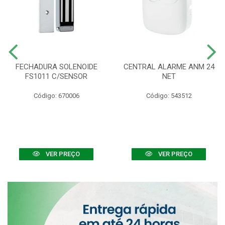
FECHADURA SOLENOIDE
CENTRAL ALARME ANM 24
FS1011 C/SENSOR
NET
Código: 670006
Código: 543512
VER PREÇO
VER PREÇO