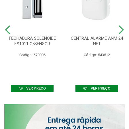
FECHADURA SOLENOIDE
CENTRAL ALARME ANM 24
FS1011 C/SENSOR
NET
Código: 670006
Código: 543512
VER PREÇO
VER PREÇO