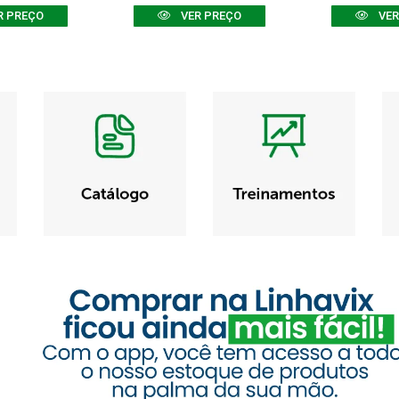
R PREÇO
VER PREÇO
VER