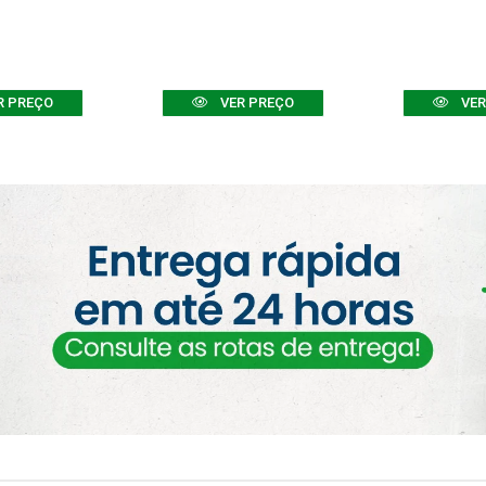
R PREÇO
VER PREÇO
VER