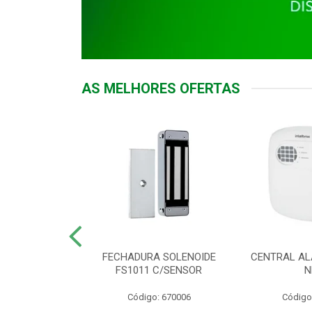
AS MELHORES OFERTAS
DOR ACESSO
FECHADURA SOLENOIDE
CENTRAL AL
 5531 MF EX
FS1011 C/SENSOR
N
: 900018
Código: 670006
Código