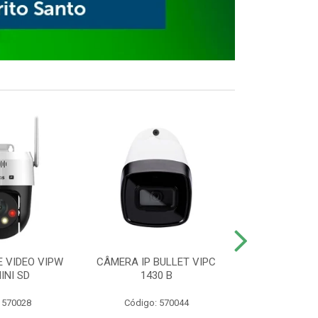
E VIDEO VIPW
CÂMERA IP BULLET VIPC
GRAVADOR 
INI SD
1430 B
MHDX 3
 570028
Código: 570044
Código: