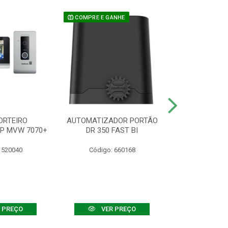
COMPRE E GANHE
ORTEIRO
AUTOMATIZADOR PORTÃO
SENSOR ATIVO
IP MVW 7070+
DR 350 FAST BI
 520040
Código: 660168
Código:
 PREÇO
VER PREÇO
VER