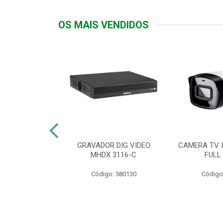
OS MAIS VENDIDOS
TTIV 600VA-
GRAVADOR DIG VIDEO
CAMERA TV I
20V
MHDX 3116-C
FULL
: 822200
Código: 580130
Código