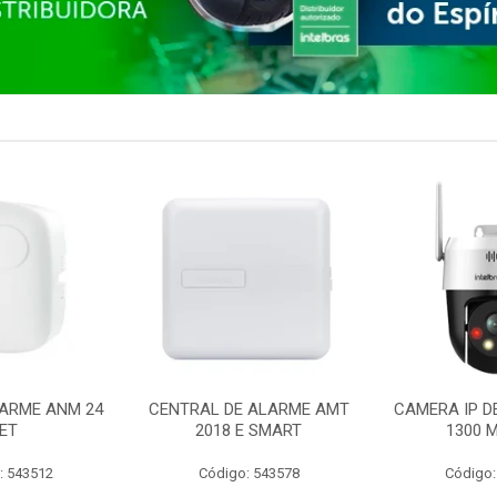
ARME ANM 24
CENTRAL DE ALARME AMT
CAMERA IP D
ET
2018 E SMART
1300 M
: 543512
Código: 543578
Código: