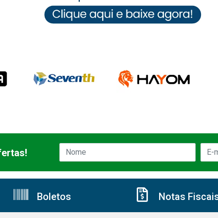
ertas!
Boletos
Notas Fiscai