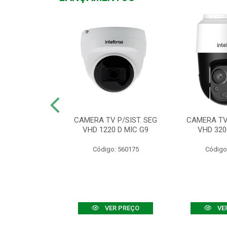
TV VHD 3520 D
CAMERA TV P/SIST. SEG
CAMERA TV 
 COLOR+
VHD 1220 D MIC G9
VHD 320
: 560108
Código: 560175
Código
R PREÇO
VER PREÇO
VE