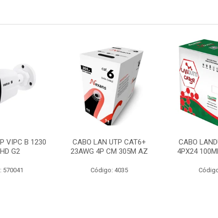
P VIPC B 1230
CABO LAN UTP CAT6+
CABO LAND
 HD G2
23AWG 4P CM 305M AZ
4PX24 100M
: 570041
Código: 4035
Código