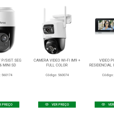
P/SIST. SEG
CAMERA VIDEO WI-FI IM9 +
VIDEO P
6 MINI SD
FULL COLOR
RESIDENCIAL 
: 560174
Código: 560074
Código:
R PREÇO
VER PREÇO
VER