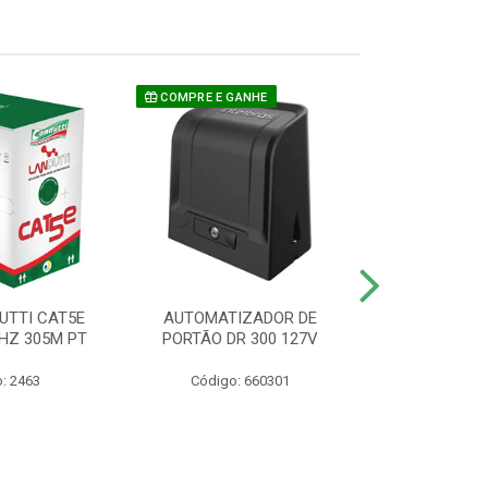
COMPRE E GANHE
UTTI CAT5E
AUTOMATIZADOR DE
CAMERA P/ S
HZ 305M PT
PORTÃO DR 300 127V
1220 BU
: 2463
Código: 660301
Código: