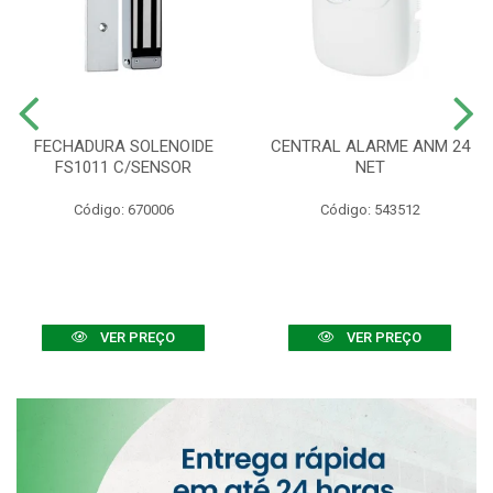
FECHADURA SOLENOIDE
CENTRAL ALARME ANM 24
FS1011 C/SENSOR
NET
Código: 670006
Código: 543512
VER PREÇO
VER PREÇO