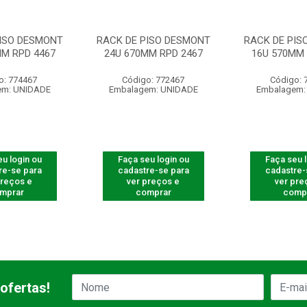
PISO DESMONT
RACK DE PISO DESMONT
RACK DE PIS
MM RPD 4467
24U 670MM RPD 2467
16U 570MM 
o: 774467
Código: 772467
Código: 
em: UNIDADE
Embalagem: UNIDADE
Embalagem:
u login ou
Faça seu login ou
Faça seu 
re-se para
cadastre-se para
cadastre-
preços e
ver preços e
ver pre
mprar
comprar
comp
ofertas!