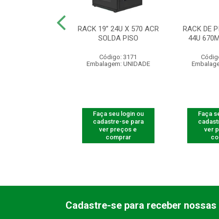
” 44U X 570 ACR
RACK 19” 24U X 570 ACR
RACK DE 
OLDA PISO
SOLDA PISO
44U 670
ódigo: 3167
Código: 3171
Códig
agem: UNIDADE
Embalagem: UNIDADE
Embalag
 seu login ou
Faça seu login ou
Faça se
astre-se para
cadastre-se para
cadast
er preços e
ver preços e
ver 
comprar
comprar
co
Cadastre-se para receber nossas 