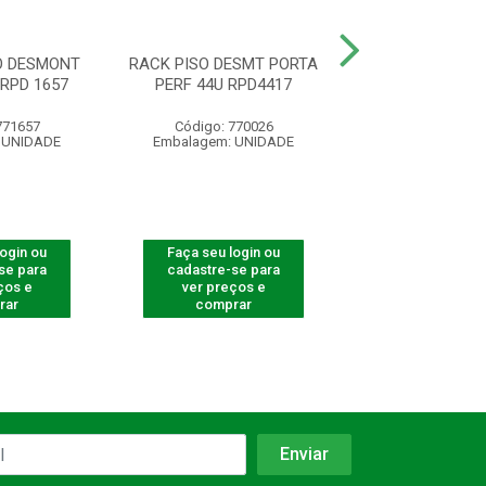
O DESMONT
RACK PISO DESMT PORTA
RACK 19” 44U X
RPD 1657
PERF 44U RPD4417
SOLDA PI
771657
Código: 770026
Código: 31
 UNIDADE
Embalagem: UNIDADE
Embalagem: U
login ou
Faça seu login ou
Faça seu log
se para
cadastre-se para
cadastre-se 
ços e
ver preços e
ver preços
rar
comprar
comprar