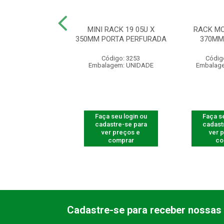
RACK 19” 03U X
MINI RACK 19 05U X
RACK MO
M ACR PRETO
350MM PORTA PERFURADA
370MM
ódigo: 3172
Código: 3253
Códig
agem: UNIDADE
Embalagem: UNIDADE
Embalag
 seu login ou
Faça seu login ou
Faça se
astre-se para
cadastre-se para
cadast
er preços e
ver preços e
ver 
comprar
comprar
co
Cadastre-se para receber nossas 