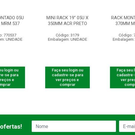
NTADO 05U
MINI RACK 19” 05U X
RACK MONT
 MRM 537
350MM ACR PRETO
370MM M
o: 770537
Código: 3179
Código: 
em: UNIDADE
Embalagem: UNIDADE
Embalagem:
u login ou
Faça seu login ou
Faça seu 
re-se para
cadastre-se para
cadastre-
preços e
ver preços e
ver pre
mprar
comprar
comp
ofertas!