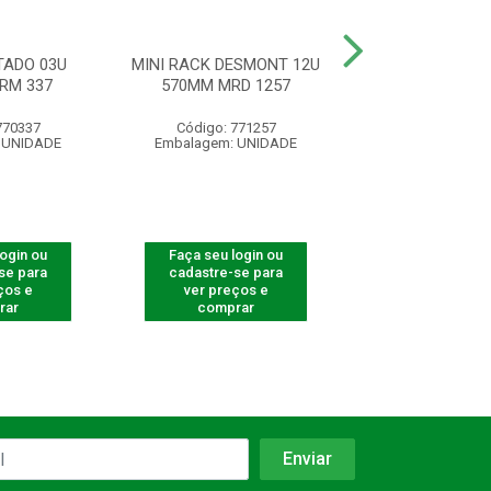
ADO 03U
MINI RACK DESMONT 12U
MINI RACK 19”
RM 337
570MM MRD 1257
350MM ACR 
770337
Código: 771257
Código: 31
 UNIDADE
Embalagem: UNIDADE
Embalagem: U
login ou
Faça seu login ou
Faça seu log
se para
cadastre-se para
cadastre-se 
ços e
ver preços e
ver preços
rar
comprar
comprar