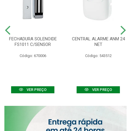
FECHADURA SOLENOIDE
CENTRAL ALARME ANM 24
FS1011 C/SENSOR
NET
Código: 670006
Código: 543512
VER PREÇO
VER PREÇO