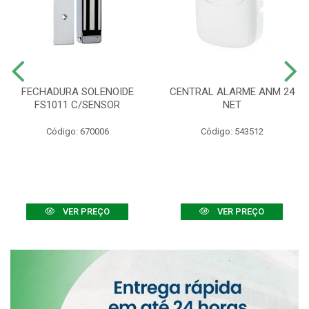
FECHADURA SOLENOIDE
CENTRAL ALARME ANM 24
FS1011 C/SENSOR
NET
Código: 670006
Código: 543512
VER PREÇO
VER PREÇO