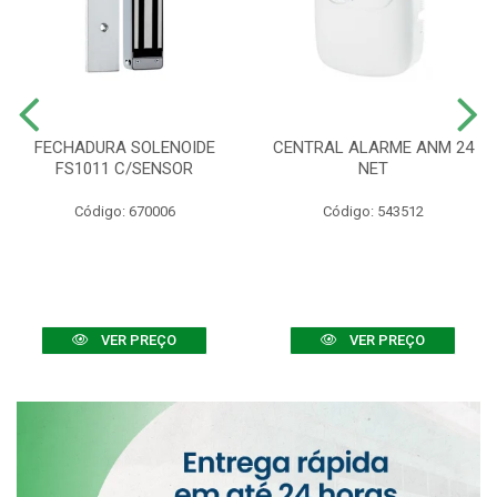
FECHADURA SOLENOIDE
CENTRAL ALARME ANM 24
FS1011 C/SENSOR
NET
Código: 670006
Código: 543512
VER PREÇO
VER PREÇO