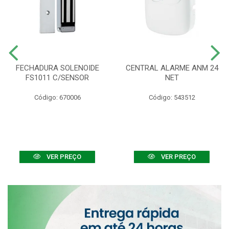
FECHADURA SOLENOIDE
CENTRAL ALARME ANM 24
FS1011 C/SENSOR
NET
Código: 670006
Código: 543512
VER PREÇO
VER PREÇO