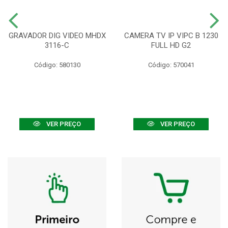
GRAVADOR DIG VIDEO MHDX
CAMERA TV IP VIPC B 1230
3116-C
FULL HD G2
Código: 580130
Código: 570041
VER PREÇO
VER PREÇO