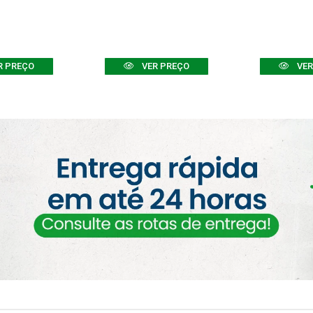
R PREÇO
VER PREÇO
VER