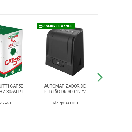
COMPRE E GANHE
UTTI CAT5E
AUTOMATIZADOR DE
CAMERA P/ S
HZ 305M PT
PORTÃO DR 300 127V
1220 BU
: 2463
Código: 660301
Código: