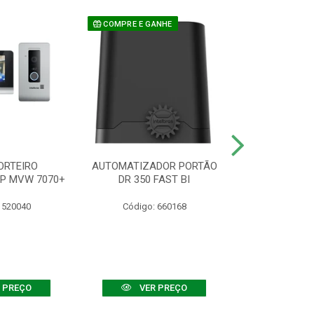
COMPRE E GANHE
ORTEIRO
AUTOMATIZADOR PORTÃO
SENSOR ATIVO
IP MVW 7070+
DR 350 FAST BI
 520040
Código: 660168
Código:
 PREÇO
VER PREÇO
VER