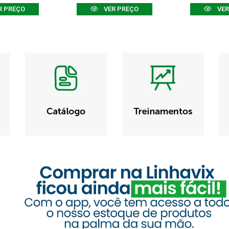
R PREÇO
VER PREÇO
VER