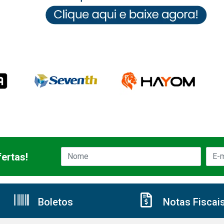
ertas!
Boletos
Notas Fiscai