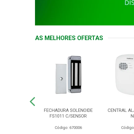
AS MELHORES OFERTAS
DOR ACESSO
FECHADURA SOLENOIDE
CENTRAL AL
 5531 MF EX
FS1011 C/SENSOR
N
: 900018
Código: 670006
Código