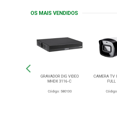
OS MAIS VENDIDOS
TTIV 600VA-
GRAVADOR DIG VIDEO
CAMERA TV I
20V
MHDX 3116-C
FULL
: 822200
Código: 580130
Código