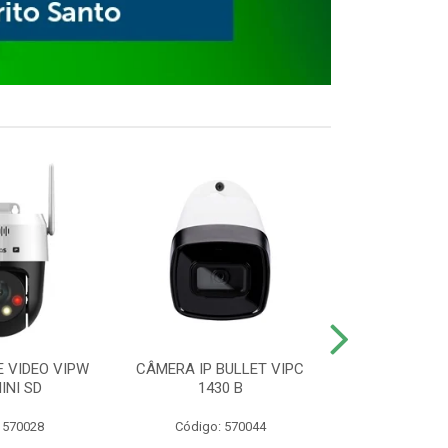
E VIDEO VIPW
CÂMERA IP BULLET VIPC
GRAVADOR 
INI SD
1430 B
MHDX 3
 570028
Código: 570044
Código: