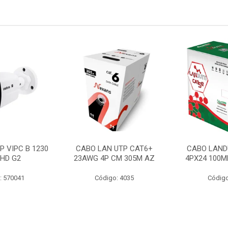
P VIPC B 1230
CABO LAN UTP CAT6+
CABO LAND
 HD G2
23AWG 4P CM 305M AZ
4PX24 100M
: 570041
Código: 4035
Código