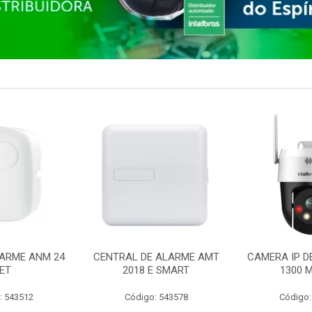
ARME ANM 24
CENTRAL DE ALARME AMT
CAMERA IP D
ET
2018 E SMART
1300 M
: 543512
Código: 543578
Código: