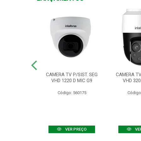
TV VHD 3520 D
CAMERA TV P/SIST. SEG
CAMERA TV 
 COLOR+
VHD 1220 D MIC G9
VHD 320
: 560108
Código: 560175
Código
R PREÇO
VER PREÇO
VE