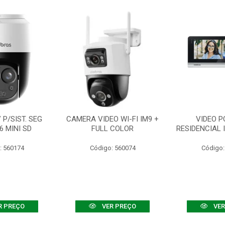
P/SIST. SEG
CAMERA VIDEO WI-FI IM9 +
VIDEO P
6 MINI SD
FULL COLOR
RESIDENCIAL 
: 560174
Código: 560074
Código:
R PREÇO
VER PREÇO
VER