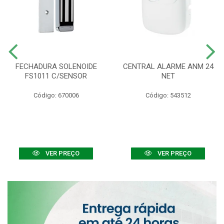
FECHADURA SOLENOIDE
CENTRAL ALARME ANM 24
FS1011 C/SENSOR
NET
Código: 670006
Código: 543512
VER PREÇO
VER PREÇO