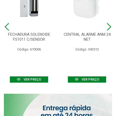
FECHADURA SOLENOIDE
CENTRAL ALARME ANM 24
FS1011 C/SENSOR
NET
Código: 670006
Código: 543512
VER PREÇO
VER PREÇO