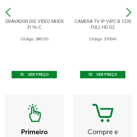
GRAVADOR DIG VIDEO MHDX
CAMERA TV IP VIPC B 1230
3116-C
FULL HD G2
Código: 580130
Código: 570041
VER PREÇO
VER PREÇO