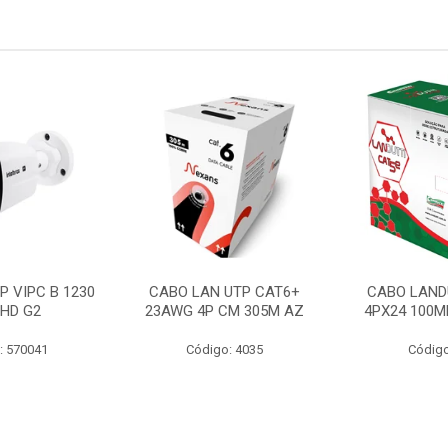
P VIPC B 1230
CABO LAN UTP CAT6+
CABO LAND
 HD G2
23AWG 4P CM 305M AZ
4PX24 100M
: 570041
Código: 4035
Código