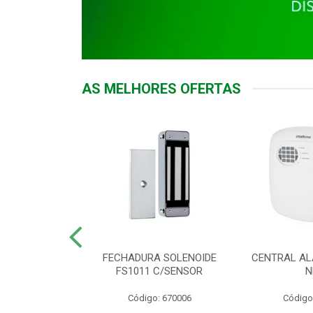
AS MELHORES OFERTAS
DOR ACESSO
FECHADURA SOLENOIDE
CENTRAL AL
 5531 MF EX
FS1011 C/SENSOR
N
: 900018
Código: 670006
Código