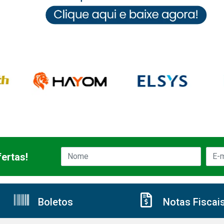
ertas!
Boletos
Notas Fiscai