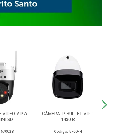
E VIDEO VIPW
CÂMERA IP BULLET VIPC
GRAVADOR 
INI SD
1430 B
MHDX 3
 570028
Código: 570044
Código: