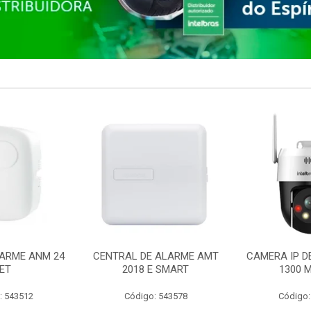
ARME ANM 24
CENTRAL DE ALARME AMT
CAMERA IP D
ET
2018 E SMART
1300 M
: 543512
Código: 543578
Código: