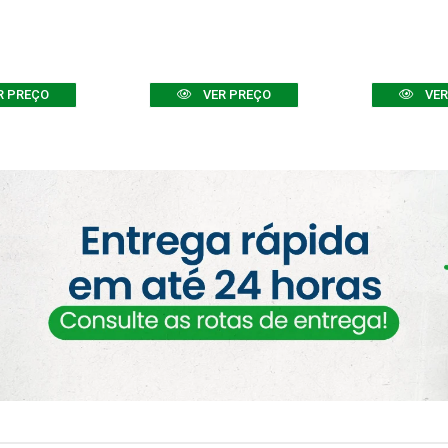
R PREÇO
VER PREÇO
VER