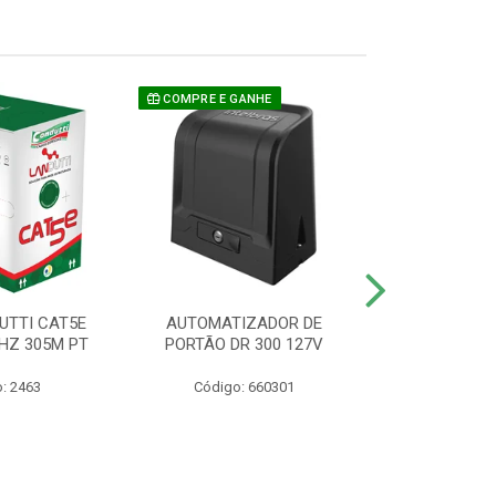
COMPRE E GANHE
UTTI CAT5E
AUTOMATIZADOR DE
CAMERA P/ S
HZ 305M PT
PORTÃO DR 300 127V
1220 BU
: 2463
Código: 660301
Código: