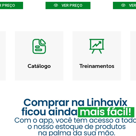
R PREÇO
VER PREÇO
VER