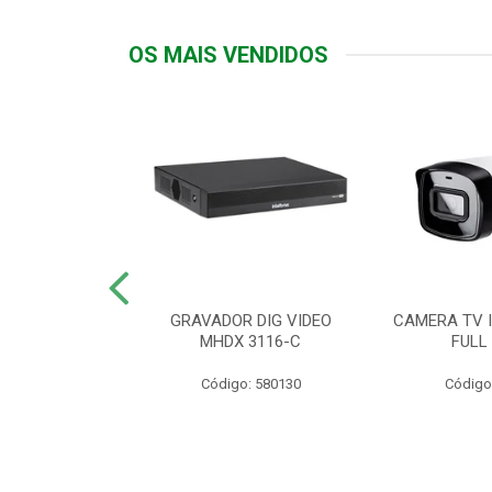
OS MAIS VENDIDOS
TTIV 600VA-
GRAVADOR DIG VIDEO
CAMERA TV I
20V
MHDX 3116-C
FULL
: 822200
Código: 580130
Código