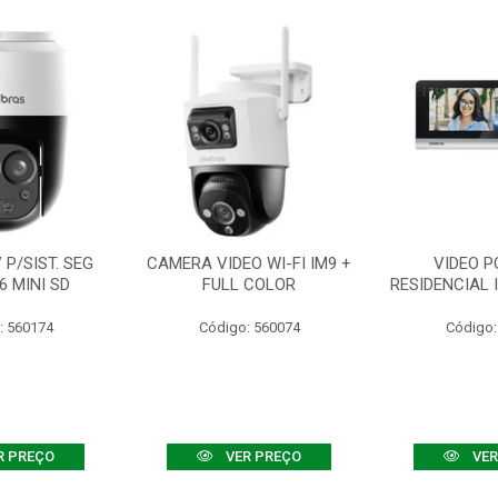
P/SIST. SEG
CAMERA VIDEO WI-FI IM9 +
VIDEO P
6 MINI SD
FULL COLOR
RESIDENCIAL 
: 560174
Código: 560074
Código:
R PREÇO
VER PREÇO
VER