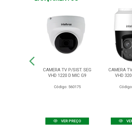
TV VHD 3520 D
CAMERA TV P/SIST. SEG
CAMERA TV 
 COLOR+
VHD 1220 D MIC G9
VHD 320
: 560108
Código: 560175
Código
R PREÇO
VER PREÇO
VE