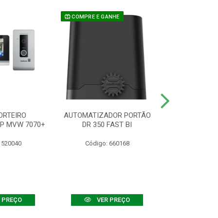
COMPRE E GANHE
ORTEIRO
AUTOMATIZADOR PORTÃO
SENSOR ATIVO
IP MVW 7070+
DR 350 FAST BI
 520040
Código: 660168
Código:
 PREÇO
VER PREÇO
VER