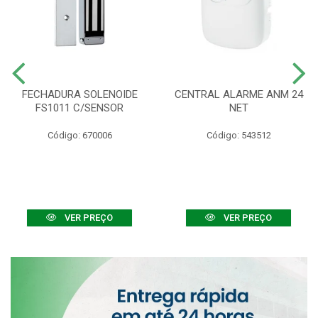
FECHADURA SOLENOIDE
CENTRAL ALARME ANM 24
FS1011 C/SENSOR
NET
Código: 670006
Código: 543512
VER PREÇO
VER PREÇO