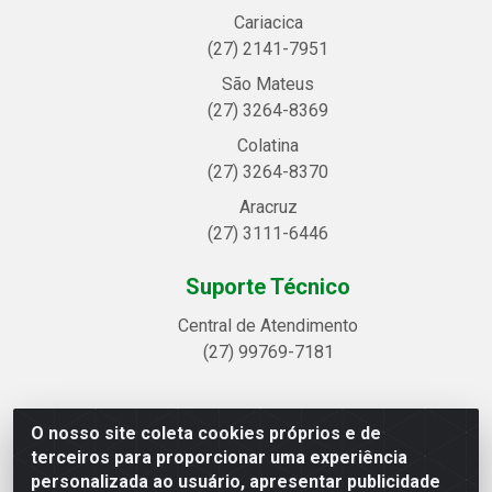
Cariacica
(27) 2141-7951
São Mateus
(27) 3264-8369
Colatina
(27) 3264-8370
Aracruz
(27) 3111-6446
Suporte Técnico
Central de Atendimento
(27) 99769-7181
O nosso site coleta cookies próprios e de
Linhavix Distribuidora LTDA - Avenida Alegre, 2521 -
terceiros para proporcionar uma experiência
Quadra314 Lote 05 e 07 - Shell, Linhares/ES - CEP
personalizada ao usuário, apresentar publicidade