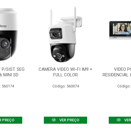
P/SIST. SEG
CAMERA VIDEO WI-FI IM9 +
VIDEO P
6 MINI SD
FULL COLOR
RESIDENCIAL 
: 560174
Código: 560074
Código:
R PREÇO
VER PREÇO
VER