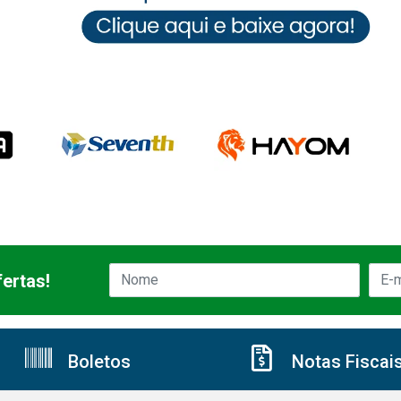
ertas!
Boletos
Notas Fiscai