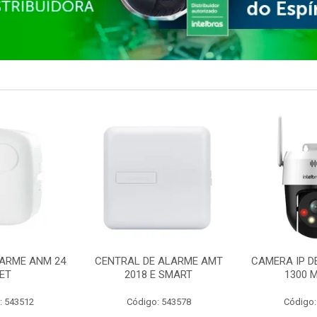
ARME ANM 24
CENTRAL DE ALARME AMT
CAMERA IP D
ET
2018 E SMART
1300 M
: 543512
Código: 543578
Código: