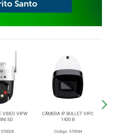
E VIDEO VIPW
CÂMERA IP BULLET VIPC
GRAVADOR 
INI SD
1430 B
MHDX 3
 570028
Código: 570044
Código: