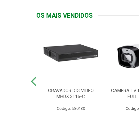
OS MAIS VENDIDOS
TTIV 600VA-
GRAVADOR DIG VIDEO
CAMERA TV I
20V
MHDX 3116-C
FULL
: 822200
Código: 580130
Código