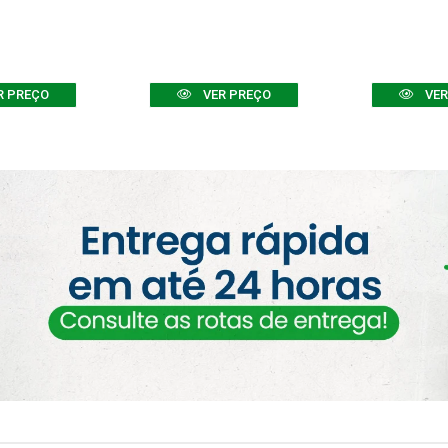
R PREÇO
VER PREÇO
VER