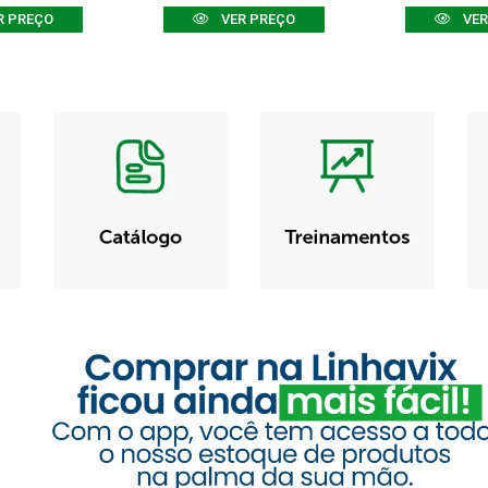
R PREÇO
VER PREÇO
VER