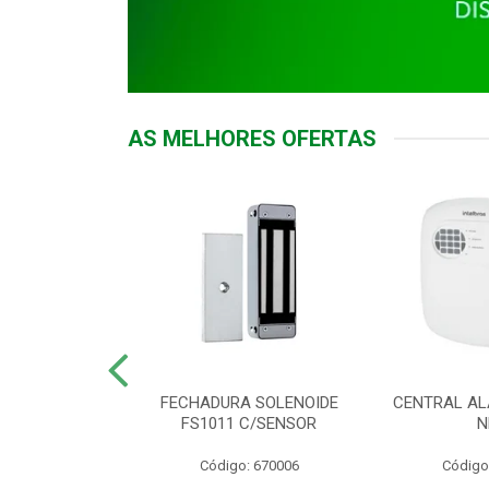
AS MELHORES OFERTAS
DOR ACESSO
FECHADURA SOLENOIDE
CENTRAL AL
 5531 MF EX
FS1011 C/SENSOR
N
: 900018
Código: 670006
Código