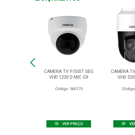
TV VHD 3520 D
CAMERA TV P/SIST. SEG
CAMERA TV 
 COLOR+
VHD 1220 D MIC G9
VHD 320
: 560108
Código: 560175
Código
R PREÇO
VER PREÇO
VE