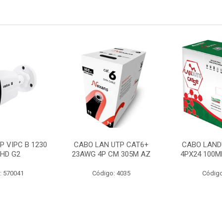
P VIPC B 1230
CABO LAN UTP CAT6+
CABO LAND
 HD G2
23AWG 4P CM 305M AZ
4PX24 100M
: 570041
Código: 4035
Código