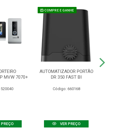
COMPRE E GANHE
ORTEIRO
AUTOMATIZADOR PORTÃO
SENSOR ATIVO
IP MVW 7070+
DR 350 FAST BI
 520040
Código: 660168
Código:
 PREÇO
VER PREÇO
VER