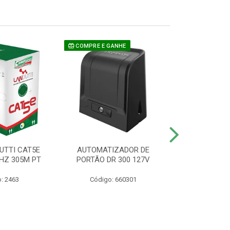
COMPRE E GANHE
UTTI CAT5E
AUTOMATIZADOR DE
CAMERA P/ S
HZ 305M PT
PORTÃO DR 300 127V
1220 BU
: 2463
Código: 660301
Código: