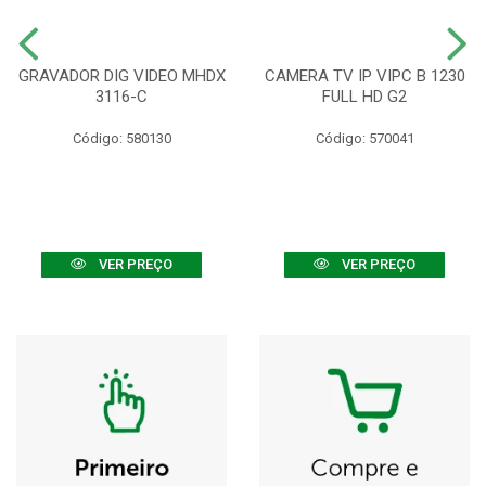
GRAVADOR DIG VIDEO MHDX
CAMERA TV IP VIPC B 1230
3116-C
FULL HD G2
Código: 580130
Código: 570041
VER PREÇO
VER PREÇO