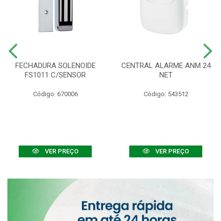
FECHADURA SOLENOIDE
CENTRAL ALARME ANM 24
FS1011 C/SENSOR
NET
Código: 670006
Código: 543512
VER PREÇO
VER PREÇO