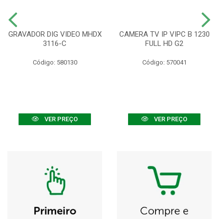
GRAVADOR DIG VIDEO MHDX
CAMERA TV IP VIPC B 1230
3116-C
FULL HD G2
Código: 580130
Código: 570041
VER PREÇO
VER PREÇO