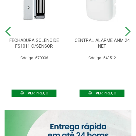
FECHADURA SOLENOIDE
CENTRAL ALARME ANM 24
FS1011 C/SENSOR
NET
Código: 670006
Código: 543512
VER PREÇO
VER PREÇO