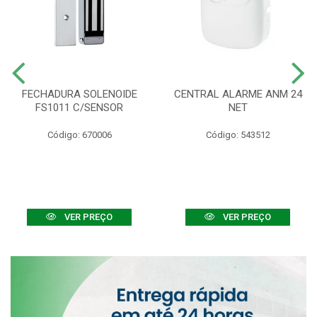
FECHADURA SOLENOIDE
CENTRAL ALARME ANM 24
FS1011 C/SENSOR
NET
Código: 670006
Código: 543512
VER PREÇO
VER PREÇO