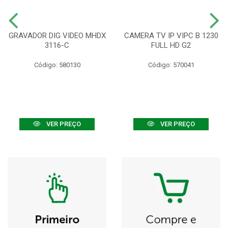
GRAVADOR DIG VIDEO MHDX
CAMERA TV IP VIPC B 1230
3116-C
FULL HD G2
Código: 580130
Código: 570041
VER PREÇO
VER PREÇO