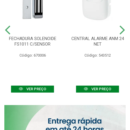
FECHADURA SOLENOIDE
CENTRAL ALARME ANM 24
FS1011 C/SENSOR
NET
Código: 670006
Código: 543512
VER PREÇO
VER PREÇO