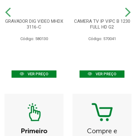
GRAVADOR DIG VIDEO MHDX
CAMERA TV IP VIPC B 1230
3116-C
FULL HD G2
Código: 580130
Código: 570041
VER PREÇO
VER PREÇO