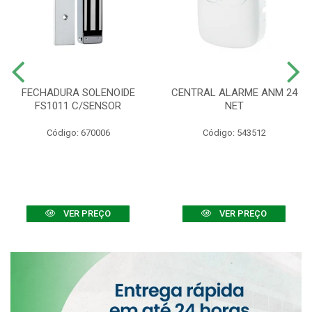
FECHADURA SOLENOIDE
CENTRAL ALARME ANM 24
FS1011 C/SENSOR
NET
Código: 670006
Código: 543512
VER PREÇO
VER PREÇO