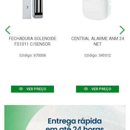
FECHADURA SOLENOIDE
CENTRAL ALARME ANM 24
FS1011 C/SENSOR
NET
Código: 670006
Código: 543512
VER PREÇO
VER PREÇO