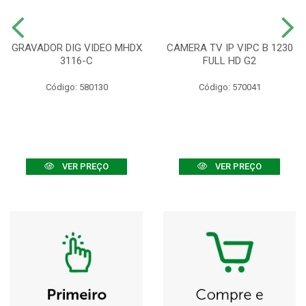
GRAVADOR DIG VIDEO MHDX
CAMERA TV IP VIPC B 1230
3116-C
FULL HD G2
Código: 580130
Código: 570041
VER PREÇO
VER PREÇO