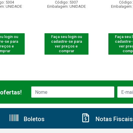
go: 5304
Código: 5307
Código:
em: UNIDADE
Embalagem: UNIDADE
Embalagem:
u login ou
Faça seu login ou
Faça seu 
re-se para
cadastre-se para
cadastre-
preços e
ver preços e
ver pre
mprar
comprar
comp
ofertas!
Boletos
Notas Fiscais