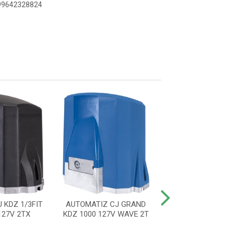
899642328824
 KDZ 1/3FIT
AUTOMATIZ CJ GRAND
AUTOMATIZ CJ 
27V 2TX
KDZ 1000 127V WAVE 2T
220V 60HZ WA