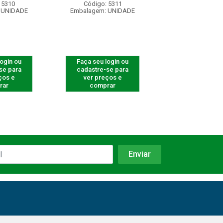
 5310
Código: 5311
Código: 53
 UNIDADE
Embalagem: UNIDADE
Embalagem: U
login ou
Faça seu login ou
Faça seu log
se para
cadastre-se para
cadastre-se 
ços e
ver preços e
ver preços
rar
comprar
comprar