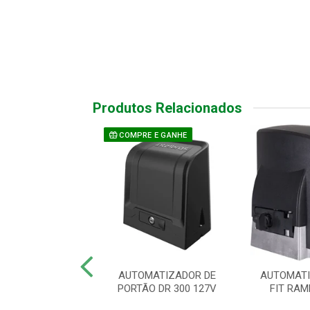
Produtos Relacionados
COMPRE E GANHE
TIZ CJ KDZ 1/2
AUTOMATIZADOR DE
AUTOMATI
60HZ WAVE 2TX
PORTÃO DR 300 127V
FIT RAM