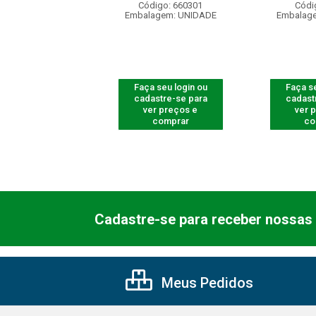
ódigo: 5312
Código: 660301
Códi
agem: UNIDADE
Embalagem: UNIDADE
Embalag
 seu login ou
Faça seu login ou
Faça se
astre-se para
cadastre-se para
cadast
er preços e
ver preços e
ver 
comprar
comprar
co
Cadastre-se para receber nossas 
Meus Pedidos